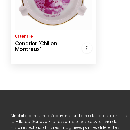
Ustensile
Cendrier "Chillon
Montreux"
Mirabilia offre une découverte en ligne des collections de
la Ville de Genève. Elle rassemble des œuvres via des
histoires extraordinaires imaginées par les différentes