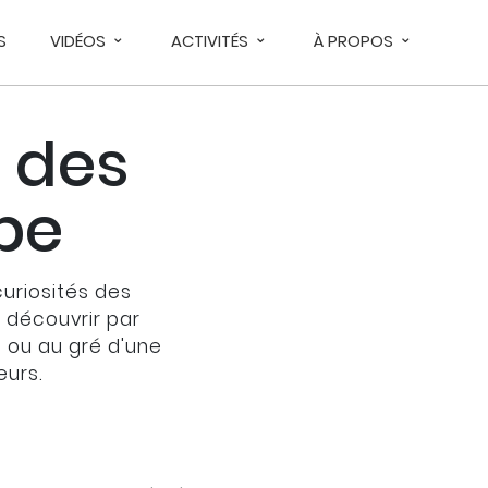
S
VIDÉOS
ACTIVITÉS
À PROPOS
 des
upe
curiosités des
À découvrir par
s ou au gré d'une
eurs.