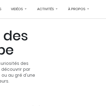
S
VIDÉOS
ACTIVITÉS
À PROPOS
 des
upe
curiosités des
À découvrir par
s ou au gré d'une
eurs.