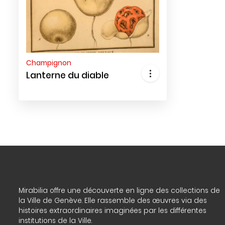
Champignon
Lanterne du diable
Mirabilia offre une découverte en ligne des collections de
la Ville de Genève. Elle rassemble des œuvres via des
histoires extraordinaires imaginées par les différentes
institutions de la Ville.