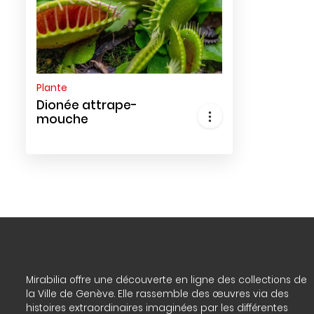
Plante
Dionée attrape-
mouche
Mirabilia offre une découverte en ligne des collections de
la Ville de Genève. Elle rassemble des œuvres via des
histoires extraordinaires imaginées par les différentes