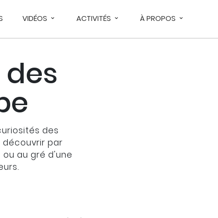
S
VIDÉOS
ACTIVITÉS
À PROPOS
 des
upe
curiosités des
À découvrir par
s ou au gré d'une
eurs.